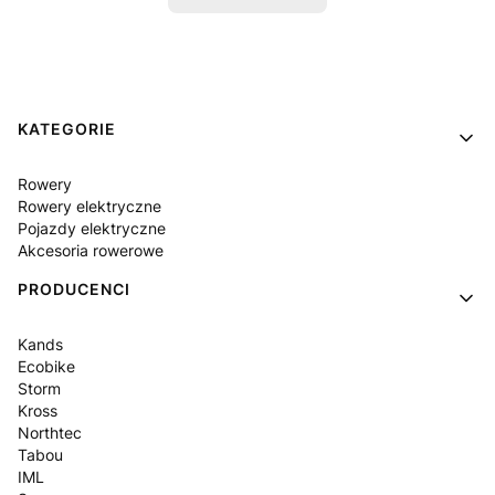
Linki w stopce
KATEGORIE
Rowery
Rowery elektryczne
Pojazdy elektryczne
Akcesoria rowerowe
PRODUCENCI
Kands
Ecobike
Storm
Kross
Northtec
Tabou
IML