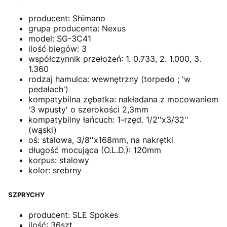
producent: Shimano
grupa producenta: Nexus
model: SG-3C41
ilość biegów: 3
współczynnik przełożeń: 1. 0.733, 2. 1.000, 3.
1.360
rodzaj hamulca: wewnętrzny (torpedo ; 'w
pedałach')
kompatybilna zębatka: nakładana z mocowaniem
'3 wpusty' o szerokości 2,3mm
kompatybilny łańcuch: 1-rzęd. 1/2''x3/32''
(wąski)
oś: stalowa, 3/8''x168mm, na nakrętki
długość mocująca (O.L.D.): 120mm
korpus: stalowy
kolor: srebrny
SZPRYCHY
producent: SLE Spokes
ilość: 36szt.