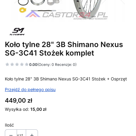
Koło tylne 28" 3B Shimano Nexus
SG-3C41 Stożek komplet
0.00
(Oceny: 0 Recenzje: 0)
Koło tylne 28" 3B Shimano Nexus SG-3C41 Stożek + Osprzęt
Przejdź do pełnego opisu
Cena
449,00 zł
Wysyłka od:
15,00 zł
Ilość
szt.