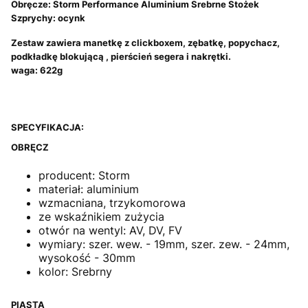
Obręcze: Storm Performance Aluminium Srebrne Stożek
Szprychy: ocynk
Zestaw zawiera manetkę z clickboxem, zębatkę, popychacz,
podkładkę blokującą , pierścień segera i nakrętki.
waga: 622g
SPECYFIKACJA:
OBRĘCZ
producent: Storm
materiał: aluminium
wzmacniana, trzykomorowa
ze wskaźnikiem zużycia
otwór na wentyl: AV, DV, FV
wymiary: szer. wew. - 19mm, szer. zew. - 24mm,
wysokość - 30mm
kolor: Srebrny
PIASTA