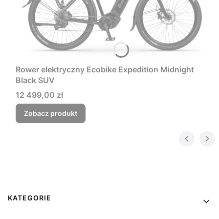
Rower elektryczny Ecobike Expedition Midnight
Black SUV
Cena
12 499,00 zł
Zobacz produkt
Linki w stopce
KATEGORIE