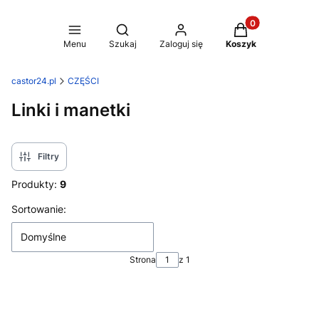
Produkty w koszy
Otwórz wyszukiwarkę
Menu
Szukaj
Zaloguj się
Koszyk
castor24.pl
CZĘŚCI
Linki i manetki
Filtry
Produkty:
9
Lista produktów
Sortowanie:
Domyślne
Strona
z 1