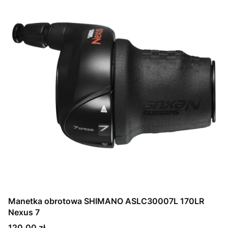
Manetka obrotowa SHIMANO ASLC30007L 170LR
Nexus 7
Cena
120,00 zł