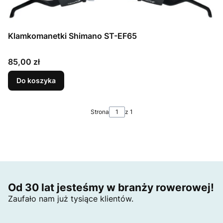
Klamkomanetki Shimano ST-EF65
Cena
85,00 zł
Do koszyka
Strona
z 1
Od 30 lat jesteśmy w branży rowerowej!
Zaufało nam już tysiące klientów.