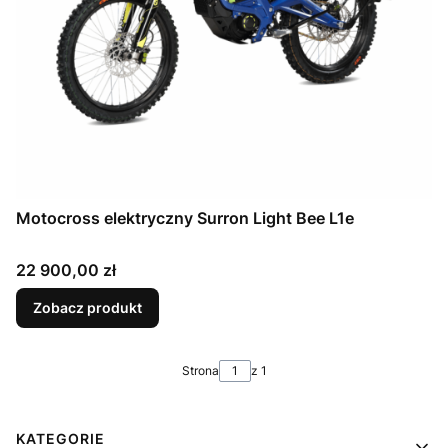
Motocross elektryczny Surron Light Bee L1e
Cena
22 900,00 zł
Zobacz produkt
Strona
z 1
Linki w stopce
KATEGORIE