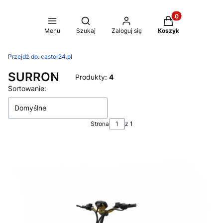
Produkty w koszy
Otwórz wyszukiwarkę
Menu
Szukaj
Zaloguj się
Koszyk
Przejdź do:
castor24.pl
SURRON
Produkty:
4
Lista produktów
Sortowanie:
Domyślne
Strona
z 1