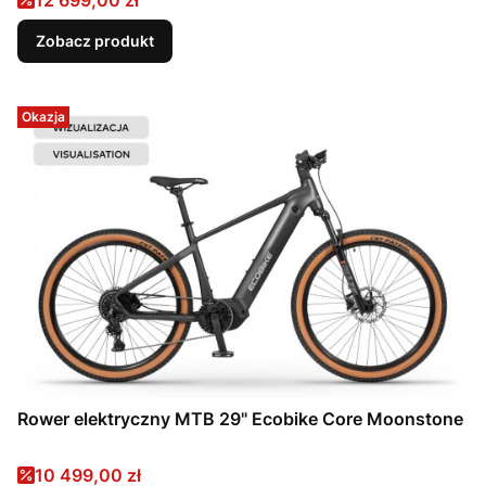
12 699,00 zł
Zobacz produkt
Okazja
Rower elektryczny MTB 29" Ecobike Core Moonstone
Cena promocyjna
10 499,00 zł