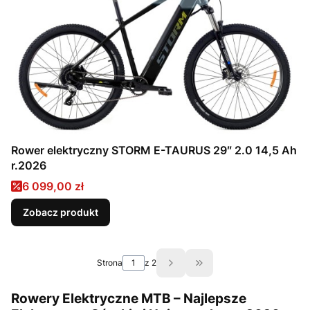
Rower elektryczny STORM E-TAURUS 29″ 2.0 14,5 Ah
r.2026
Cena promocyjna
6 099,00 zł
Zobacz produkt
Strona
z 2
Przejdź do ostatniej st
Rowery Elektryczne MTB – Najlepsze