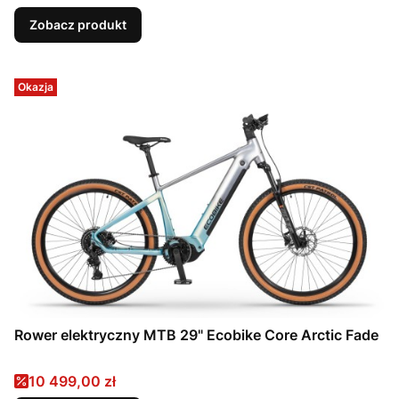
Zobacz produkt
Okazja
Rower elektryczny MTB 29" Ecobike Core Arctic Fade
Cena promocyjna
10 499,00 zł