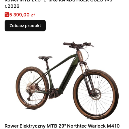
r.2026
Cena promocyjna
5 399,00 zł
Zobacz produkt
Rower Elektryczny MTB 29" Northtec Warlock M410