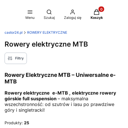
Produkty w koszy
Otwórz wyszukiwarkę
Menu
Szukaj
Zaloguj się
Koszyk
castor24.pl
ROWERY ELEKTRYCZNE
Rowery elektryczne MTB
Filtry
Rowery Elektryczne MTB – Uniwersalne e-
MTB
Rowery elektryczne
e-MTB ,
elektryczne rowery
górskie full suspension
– maksymalna
wszechstronność: od szutrów i lasu po prawdziwe
góry i singletracki!
Produkty:
25