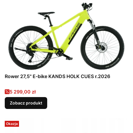
Rower 27,5" E-bike KANDS HOLK CUES r.2026
Cena promocyjna
5 299,00 zł
Zobacz produkt
Okazja