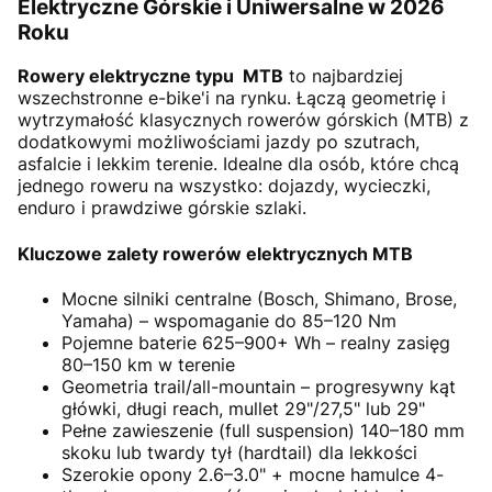
Elektryczne Górskie i Uniwersalne w 2026
Roku
Rowery elektryczne typu MTB
to najbardziej
wszechstronne e-bike'i na rynku. Łączą geometrię i
wytrzymałość klasycznych rowerów górskich (MTB) z
dodatkowymi możliwościami jazdy po szutrach,
asfalcie i lekkim terenie. Idealne dla osób, które chcą
jednego roweru na wszystko: dojazdy, wycieczki,
enduro i prawdziwe górskie szlaki.
Kluczowe zalety rowerów elektrycznych MTB
Mocne silniki centralne (Bosch, Shimano, Brose,
Yamaha) – wspomaganie do 85–120 Nm
Pojemne baterie 625–900+ Wh – realny zasięg
80–150 km w terenie
Geometria trail/all-mountain – progresywny kąt
główki, długi reach, mullet 29"/27,5" lub 29"
Pełne zawieszenie (full suspension) 140–180 mm
skoku lub twardy tył (hardtail) dla lekkości
Szerokie opony 2.6–3.0" + mocne hamulce 4-