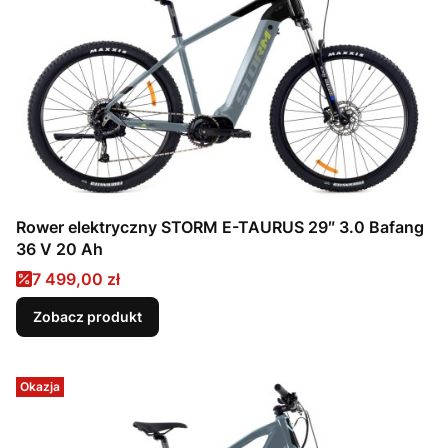
Rower elektryczny STORM E-TAURUS 29″ 3.0 Bafang
36 V 20 Ah
Cena promocyjna
7 499,00 zł
Zobacz produkt
Okazja