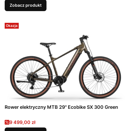
Zobacz produkt
Okazja
Rower elektryczny MTB 29" Ecobike SX 300 Green
Cena promocyjna
9 499,00 zł