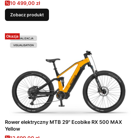
Cena promocyjna
10 499,00 zł
Zobacz produkt
Okazja
Rower elektryczny MTB 29" Ecobike RX 500 MAX
Yellow
Cena promocyjna