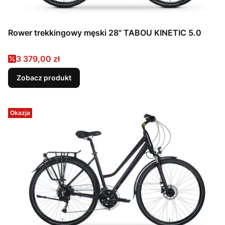
Rower trekkingowy męski 28" TABOU KINETIC 5.0
Cena promocyjna
3 379,00 zł
Zobacz produkt
Okazja