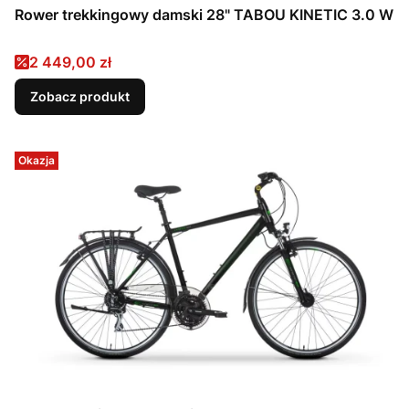
Rower trekkingowy damski 28" TABOU KINETIC 3.0 W
Cena promocyjna
2 449,00 zł
Zobacz produkt
Okazja