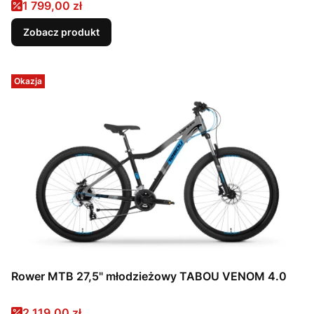
Cena promocyjna
1 799,00 zł
Zobacz produkt
Okazja
Rower MTB 27,5" młodzieżowy TABOU VENOM 4.0
Cena promocyjna
2 119,00 zł