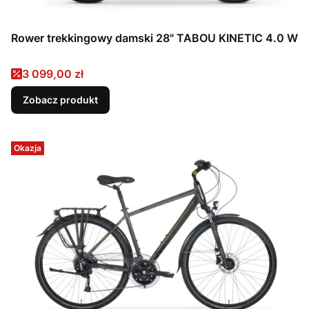
Rower trekkingowy damski 28" TABOU KINETIC 4.0 W
Cena promocyjna
3 099,00 zł
Zobacz produkt
Okazja