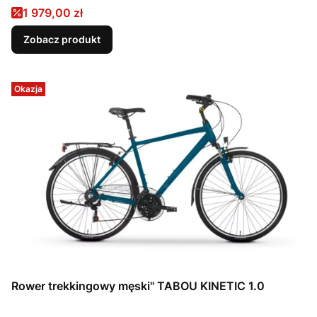
Cena promocyjna
1 979,00 zł
Zobacz produkt
Okazja
Rower trekkingowy męski" TABOU KINETIC 1.0