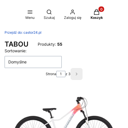
Produkty w koszy
Otwórz wyszukiwarkę
Menu
Szukaj
Zaloguj się
Koszyk
Przejdź do:
castor24.pl
TABOU
Produkty:
55
Lista produktów
Sortowanie:
Domyślne
Strona
z 3
Następne produkty