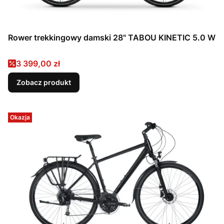
Rower trekkingowy damski 28" TABOU KINETIC 5.0 W
Cena promocyjna
3 399,00 zł
Zobacz produkt
Okazja