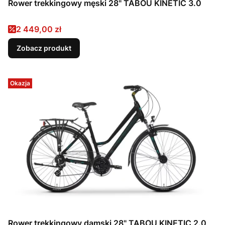
Rower trekkingowy męski 28" TABOU KINETIC 3.0
Cena promocyjna
2 449,00 zł
Zobacz produkt
Okazja
Rower trekkingowy damski 28" TABOU KINETIC 2.0