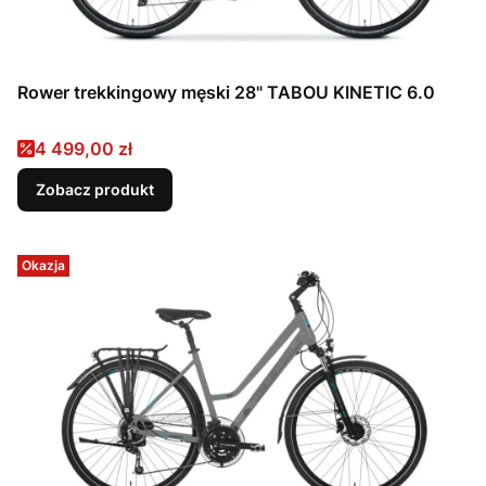
Rower trekkingowy męski 28" TABOU KINETIC 6.0
Cena promocyjna
4 499,00 zł
Zobacz produkt
Okazja