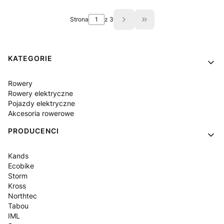
Strona
z 3
Przejdź do ostatniej st
Linki w stopce
KATEGORIE
Rowery
Rowery elektryczne
Pojazdy elektryczne
Akcesoria rowerowe
PRODUCENCI
Kands
Ecobike
Storm
Kross
Northtec
Tabou
IML