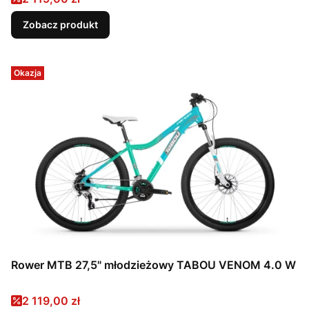
Zobacz produkt
Okazja
Rower MTB 27,5" młodzieżowy TABOU VENOM 4.0 W
Cena promocyjna
2 119,00 zł