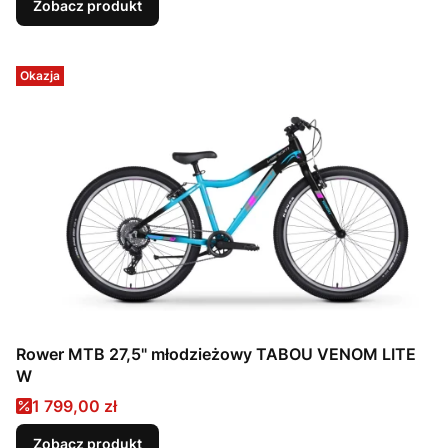
Zobacz produkt
Okazja
Rower MTB 27,5" młodzieżowy TABOU VENOM LITE
W
Cena promocyjna
1 799,00 zł
Zobacz produkt