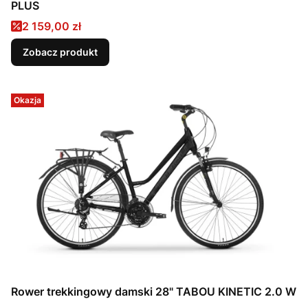
PLUS
Cena promocyjna
2 159,00 zł
Zobacz produkt
Okazja
Rower trekkingowy damski 28" TABOU KINETIC 2.0 W