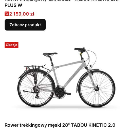
PLUS W
Cena promocyjna
2 159,00 zł
Zobacz produkt
Okazja
Rower trekkingowy męski 28" TABOU KINETIC 2.0