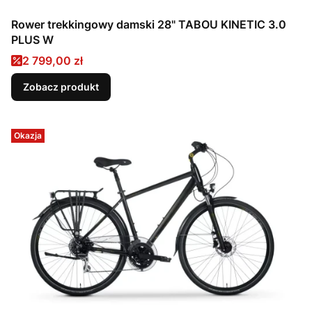
Rower trekkingowy damski 28" TABOU KINETIC 3.0
PLUS W
Cena promocyjna
2 799,00 zł
Zobacz produkt
Okazja