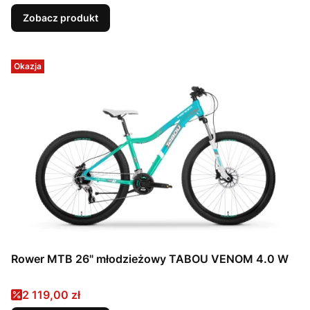
Zobacz produkt
Okazja
Rower MTB 26" młodzieżowy TABOU VENOM 4.0 W
Cena promocyjna
2 119,00 zł