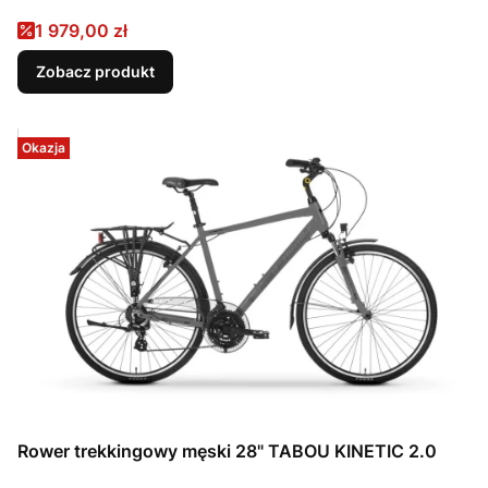
Cena promocyjna
1 979,00 zł
Zobacz produkt
Okazja
Rower trekkingowy męski 28" TABOU KINETIC 2.0