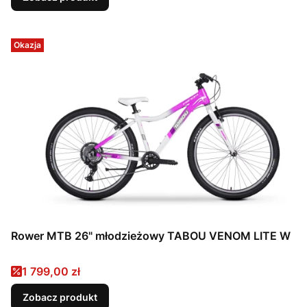
Okazja
Rower MTB 26" młodzieżowy TABOU VENOM LITE W
Cena promocyjna
1 799,00 zł
Zobacz produkt