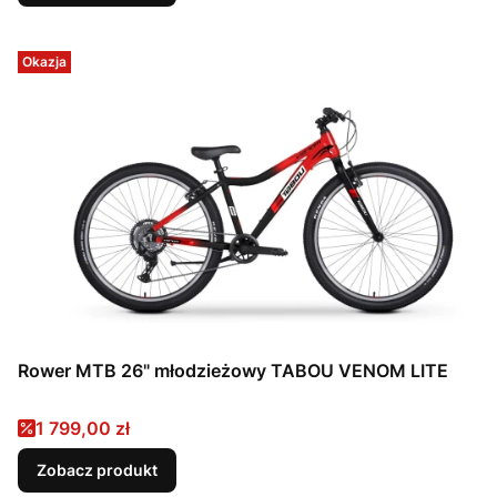
Okazja
Rower MTB 26" młodzieżowy TABOU VENOM LITE
Cena promocyjna
1 799,00 zł
Zobacz produkt