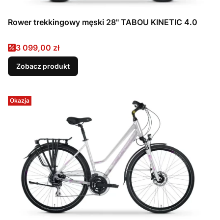
Rower trekkingowy męski 28" TABOU KINETIC 4.0
Cena promocyjna
3 099,00 zł
Zobacz produkt
Okazja