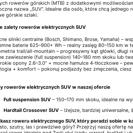
ych rowerów górskich (MTB) z dodatkowymi możliwościami j
oczna nazwa „SUV”. Idealne dla osób, które chcą jednego r
e górskie szlaki.
e zalety rowerów elektrycznych SUV
ne silniki centralne (Bosch, Shimano, Brose, Yamaha) – 
emne baterie 625–900+ Wh – realny zasięg 80–150 km w te
metria trail/all-mountain – progresywny kąt główki, długi re
ne zawieszenie (full suspension) 140–180 mm skoku lub tward
rokie opony 2.6–3.0" + mocne hamulce 4-tłoczkowe – pewn
logia + komfort – pokonuj podjazdy bez zmęczenia, ciesz s
y rowerów elektrycznych SUV w naszej ofercie
Full suspension SUV
– 150–170 mm skoku, idealne na wym
Hardtail Crossover SUV
– lżejsze, bardziej uniwersalne, 
kasz roweru elektrycznego SUV, który poradzi sobie w 
sto, szutry, las i prawdziwe góry? Przejrzyj naszą ofert
rać rower idealnie pod Twój styl jazdy, wzrost, budżet i ulu