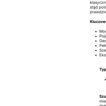
klasyczn
stąd pot
prawdziw
Kluczow
Moc
Poj
Geo
Peł
Sze
Eko
Typ
Szu
mia
dob