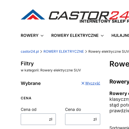
ROWERY
ROWERY ELEKTRYCZNE
HULAJN
castor24.pl
ROWERY ELEKTRYCZNE
Rowery elektryczne SUV
Rowe
Filtry
w kategorii: Rowery elektryczne SUV
Rowery
Wybrane
Wyczyść
Rowery 
CENA
klasyczn
stąd pot
Cena od
Cena do
prawdziw
zł
zł
Sortowani