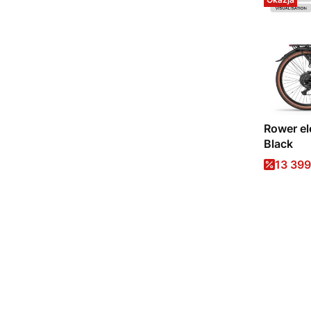
Rower el
Black
Cena 
13 399