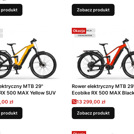
 produkt
Zobacz produkt
Okazja
ektryczny MTB 29"
Rower elektryczny MTB 29
 RX 500 MAX Yellow SUV
Ecobike RX 500 MAX Blac
SUV
promocyjna
Cena promocyjna
,00 zł
13 299,00 zł
 produkt
Zobacz produkt
Okazja