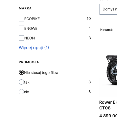
Lista
MARKA
Domyśl
Marka
10
ECOBIKE
1
ENGWE
Nowość
3
NEON
Więcej opcji (1)
PROMOCJA
Nie stosuj tego filtra
8
tak
8
nie
Rower E
OT08
Cena
4 899,00