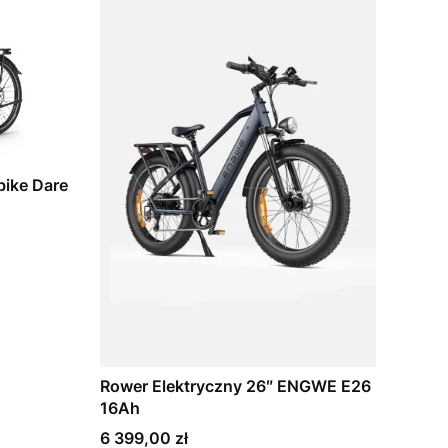
bike Dare
Rower Elektryczny 26″ ENGWE E26
16Ah
Cena
6 399,00 zł