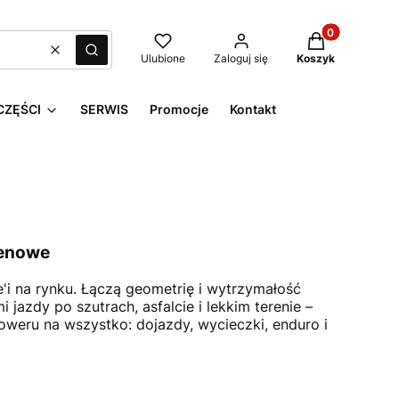
Produkty w kos
Wyczyść
Szukaj
Ulubione
Zaloguj się
Koszyk
CZĘŚCI
SERWIS
Promocje
Kontakt
renowe
'i na rynku. Łączą geometrię i wytrzymałość
azdy po szutrach, asfalcie i lekkim terenie –
oweru na wszystko: dojazdy, wycieczki, enduro i