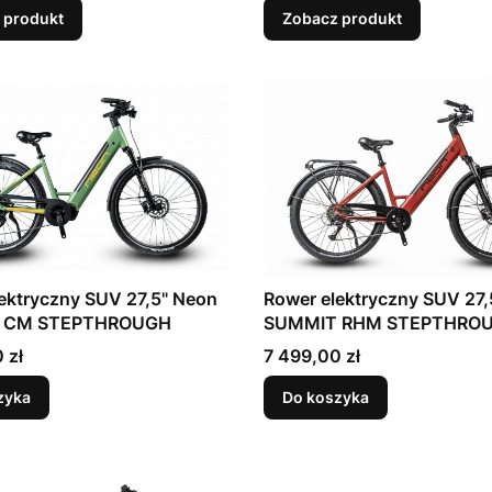
 produkt
Zobacz produkt
ektryczny SUV 27,5" Neon
Rower elektryczny SUV 27,
 CM STEPTHROUGH
SUMMIT RHM STEPTHRO
Cena
 zł
7 499,00 zł
zyka
Do koszyka