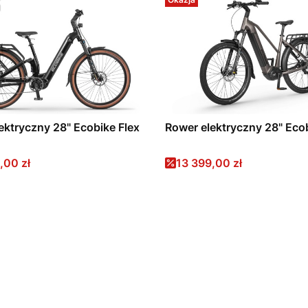
ektryczny 28" Ecobike Flex
Rower elektryczny 28" Eco
promocyjna
Cena promocyjna
,00 zł
13 399,00 zł