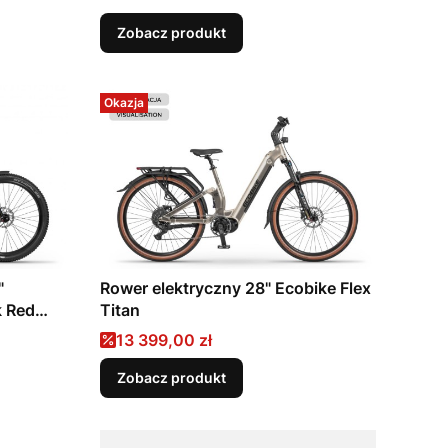
Zobacz produkt
Okazja
"
Rower elektryczny 28" Ecobike Flex
k Red
Titan
Cena promocyjna
13 399,00 zł
Zobacz produkt