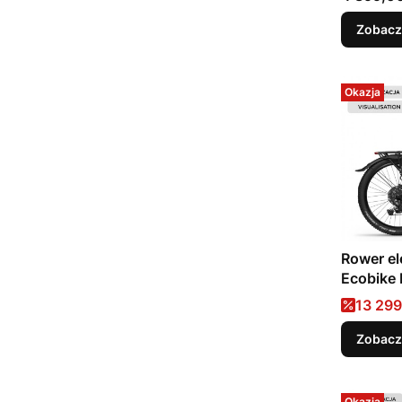
Zobacz
Okazja
Rower el
Ecobike
Cena 
13 299
Zobacz
Okazja