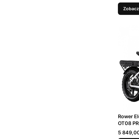
Zobacz
Rower Elekt
OT08 PR
Cena
5 849,00