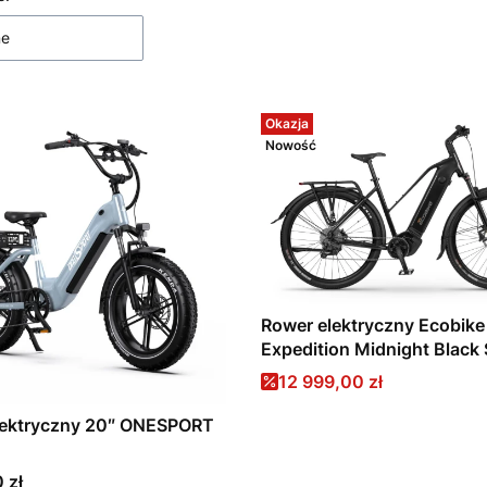
 produktów
ne
Okazja
Nowość
Rower elektryczny Ecobike
Expedition Midnight Black S
2026
Cena promocyjna
12 999,00 zł
lektryczny 20″ ONESPORT
 zł