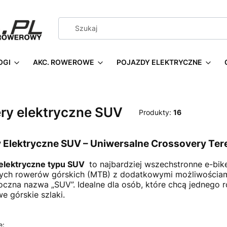
OGI
AKC. ROWEROWE
POJAZDY ELEKTRYCZNE
ry elektryczne SUV
Produkty:
16
 Elektryczne SUV – Uniwersalne Crossovery Te
elektryczne typu SUV
to najbardziej wszechstronne e-bike
ych rowerów górskich (MTB) z dodatkowymi możliwościami j
oczna nazwa „SUV”. Idealne dla osób, które chcą jednego r
e górskie szlaki.
e: