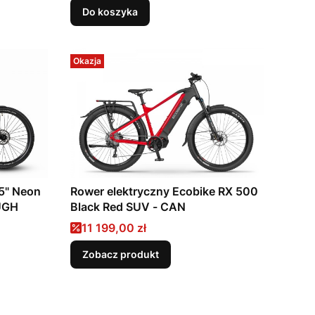
Do koszyka
Okazja
5" Neon
Rower elektryczny Ecobike RX 500
UGH
Black Red SUV - CAN
Cena promocyjna
11 199,00 zł
Zobacz produkt