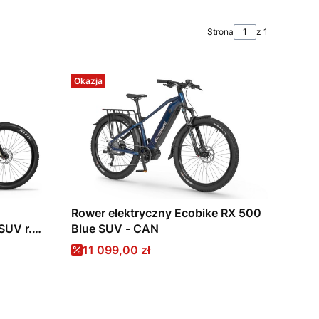
Strona
z 1
Okazja
Rower elektryczny Ecobike RX 500
UV r.
Blue SUV - CAN
Cena promocyjna
11 099,00 zł