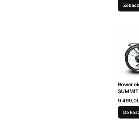
Zobacz
Rower el
SUMMIT
Cena
9 499,00
Do kos