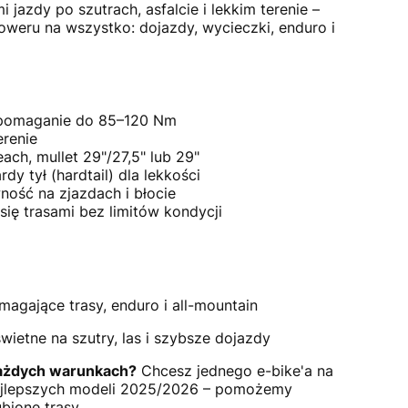
azdy po szutrach, asfalcie i lekkim terenie –
oweru na wszystko: dojazdy, wycieczki, enduro i
wspomaganie do 85–120 Nm
renie
ach, mullet 29"/27,5" lub 29"
y tył (hardtail) dla lekkości
ość na zjazdach i błocie
ię trasami bez limitów kondycji
agające trasy, enduro i all-mountain
świetne na szutry, las i szybsze dojazdy
każdych warunkach?
Chcesz jednego e-bike'a na
ę najlepszych modeli 2025/2026 – pomożemy
bione trasy.