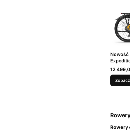
Nowość 
Expediti
Cena
12 499,0
Zobacz
Rowery
Rowery 