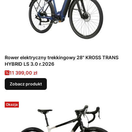
Rower elektryczny trekkingowy 28" KROSS TRANS
HYBRID LS 3.0 r.2026
Cena promocyjna
11 399,00 zł
Zobacz produkt
Okazja