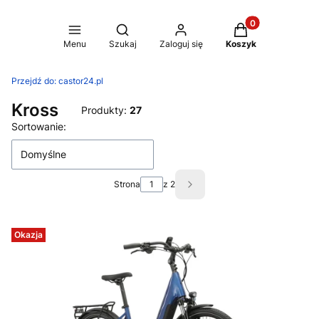
Produkty w koszy
Otwórz wyszukiwarkę
Menu
Szukaj
Zaloguj się
Koszyk
Przejdź do:
castor24.pl
Kross
Produkty:
27
Lista produktów
Sortowanie:
Domyślne
Strona
z 2
Następne produkty
Okazja