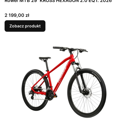
Rower MTB 29" KROSS HEXAGON 2.0 EQ r. 2026
Cena
2 199,00 zł
Zobacz produkt