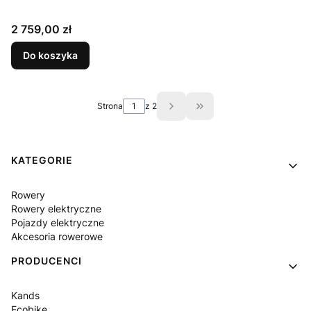
Cena
2 759,00 zł
Do koszyka
Strona
z 2
Przejdź do ostatniej st
Linki w stopce
KATEGORIE
Rowery
Rowery elektryczne
Pojazdy elektryczne
Akcesoria rowerowe
PRODUCENCI
Kands
Ecobike