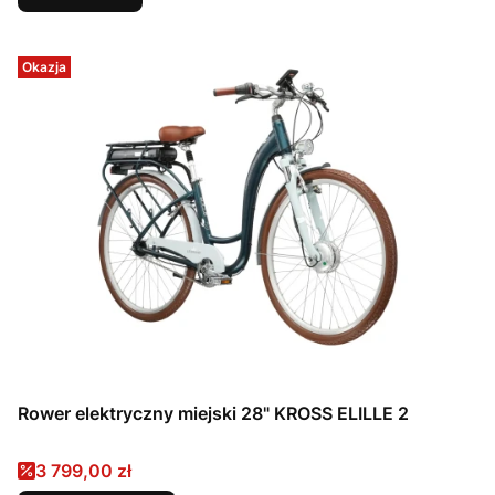
Okazja
Rower elektryczny miejski 28" KROSS ELILLE 2
Cena promocyjna
3 799,00 zł