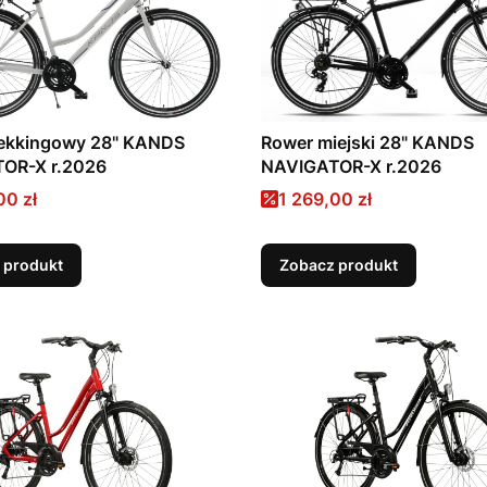
rekkingowy 28" KANDS
Rower miejski 28" KANDS
OR-X r.2026
NAVIGATOR-X r.2026
promocyjna
Cena promocyjna
00 zł
1 269,00 zł
 produkt
Zobacz produkt