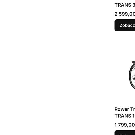
TRANS 3.
Cena
2 599,00
Zobacz
Rower Trekk
TRANS 1.
Cena
1 799,00