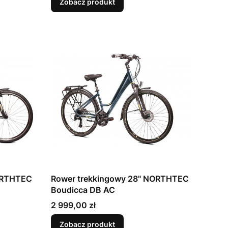
Zobacz produkt
ORTHTEC
Rower trekkingowy 28" NORTHTEC
Boudicca DB AC
Cena
2 999,00 zł
Zobacz produkt