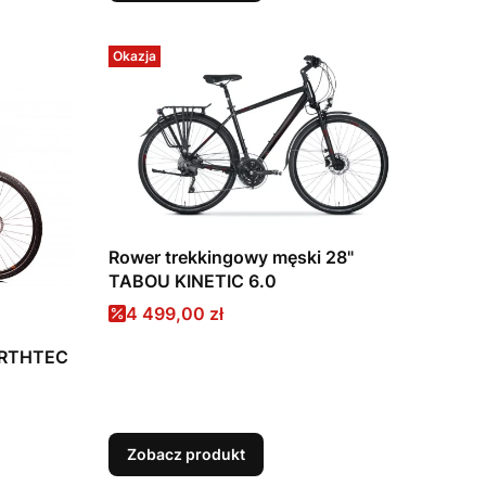
Okazja
Rower trekkingowy męski 28"
TABOU KINETIC 6.0
Cena promocyjna
4 499,00 zł
ORTHTEC
Zobacz produkt