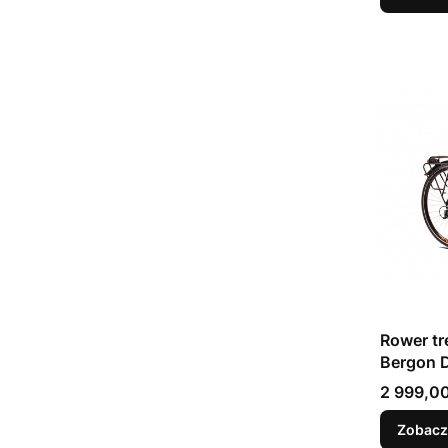
Rower t
Bergon 
Cena
2 999,00
Zobacz