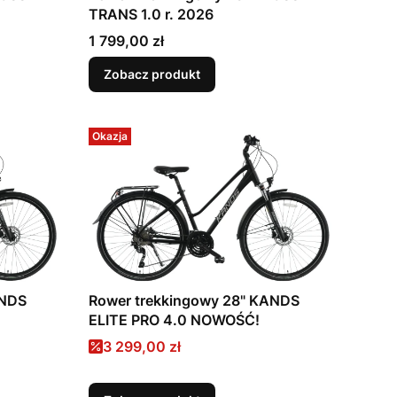
TRANS 1.0 r. 2026
Cena
1 799,00 zł
Zobacz produkt
Okazja
ANDS
Rower trekkingowy 28" KANDS
ELITE PRO 4.0 NOWOŚĆ!
Cena promocyjna
3 299,00 zł