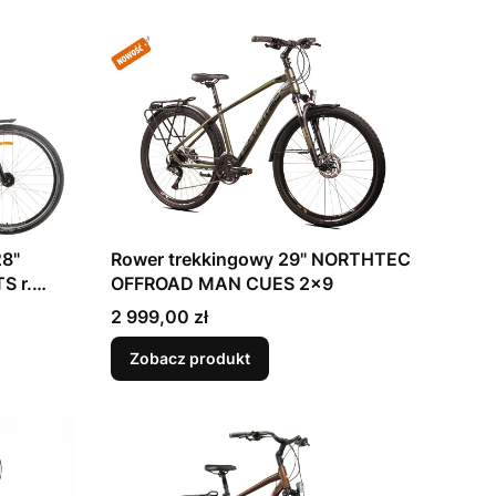
28"
Rower trekkingowy 29" NORTHTEC
S r.
OFFROAD MAN CUES 2x9
Cena
2 999,00 zł
Zobacz produkt