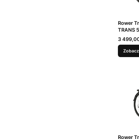
Rower Trekk
TRANS 5.
Cena
3 499,00
Zobacz
Rower Trekk