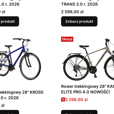
0 r. 2026
TRANS 3.0 r. 2026
Cena
 zł
2 599,00 zł
 produkt
Zobacz produkt
Okazja
Rower trekkingowy 28" K
ELITE PRO 4.0 NOWOŚĆ!
ingowy 28" KROSS
0 r. 2026
Cena promocyjna
3 299,00 zł
 zł