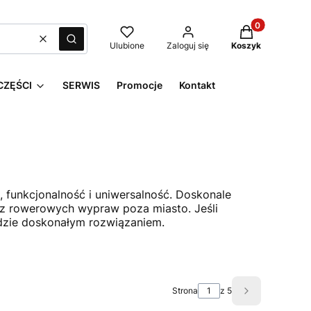
Produkty w kos
Wyczyść
Szukaj
Ulubione
Zaloguj się
Koszyk
CZĘŚCI
SERWIS
Promocje
Kontakt
 funkcjonalność i uniwersalność. Doskonale
az rowerowych wypraw poza miasto. Jeśli
zie doskonałym rozwiązaniem.
Strona
z 5
Następne pro