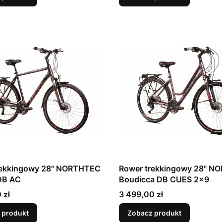
rekkingowy 28" NORTHTEC
Rower trekkingowy 28" N
DB AC
Boudicca DB CUES 2x9
Cena
 zł
3 499,00 zł
 produkt
Zobacz produkt