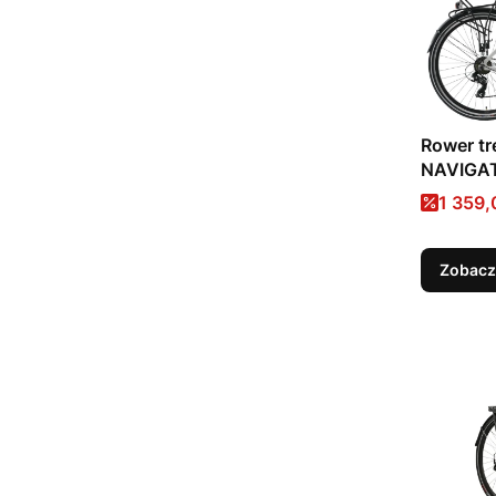
Rower t
NAVIGAT
Cena 
1 359,
Zobacz