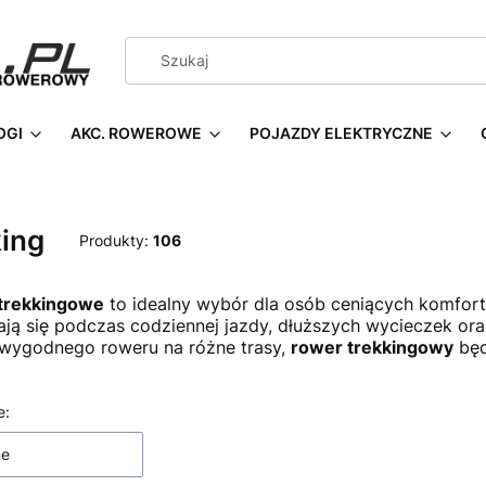
OGI
AKC. ROWEROWE
POJAZDY ELEKTRYCZNE
king
Produkty:
106
trekkingowe
to idealny wybór dla osób ceniących komfort,
ją się podczas codziennej jazdy, dłuższych wycieczek or
wygodnego roweru na różne trasy,
rower trekkingowy
będ
 produktów
e:
ne