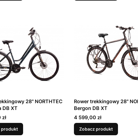
rekkingowy 28" NORTHTEC
Rower trekkingowy 28" N
a DB XT
Bergon DB XT
Cena
 zł
4 599,00 zł
 produkt
Zobacz produkt