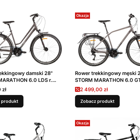
Okazja
ekkingowy damski 28"
Rower trekkingowy męski 
ARATHON 6.0 LDS r.
STORM MARATHON 6.0 GT
2026
Cena promocyjna
 zł
2 499,00 zł
 produkt
Zobacz produkt
Okazja