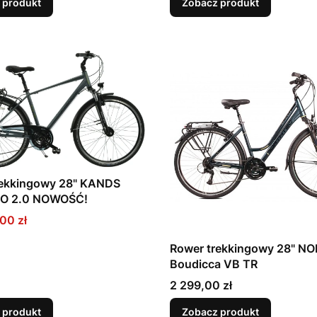
 produkt
Zobacz produkt
rekkingowy 28" KANDS
RO 2.0 NOWOŚĆ!
promocyjna
00 zł
Rower trekkingowy 28" N
Boudicca VB TR
Cena
2 299,00 zł
 produkt
Zobacz produkt