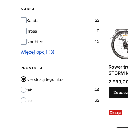
MARKA
Marka
22
Kands
9
Kross
15
Northtec
Więcej opcji (3)
Rower tr
PROMOCJA
STORM M
2026
Nie stosuj tego filtra
Cena
2 999,00
44
tak
Zobacz
62
nie
Okazja