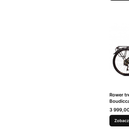
Rower t
Boudicc
Cena
3 999,00
Zobacz