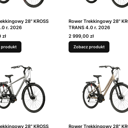
ingowy 28" KROSS
Rower Trekkingowy 28" KROSS
0 r. 2026
TRANS 4.0 r. 2026
Cena
 zł
2 999,00 zł
 produkt
Zobacz produkt
ingowy 28" KROSS
Rower Trekkingowy 28" KROSS