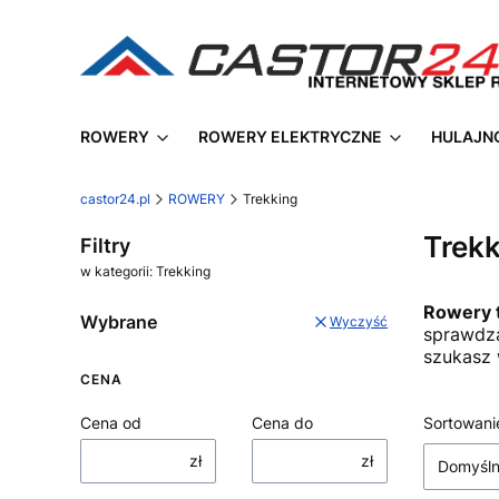
ROWERY
ROWERY ELEKTRYCZNE
HULAJN
castor24.pl
ROWERY
Trekking
Trek
Filtry
w kategorii: Trekking
Rowery 
Wybrane
Wyczyść
sprawdza
szukasz 
CENA
Lista
Cena od
Cena do
Sortowani
zł
zł
Domyśl