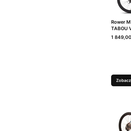
Rower M
Cena
1 849,00
Zobacz