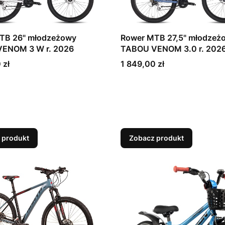
TB 26" młodzeżowy
Rower MTB 27,5" młodzeż
TABOU VENOM 3 W r. 2026
TABOU VENOM 3.0 r. 20
Cena
 zł
1 849,00 zł
 produkt
Zobacz produkt