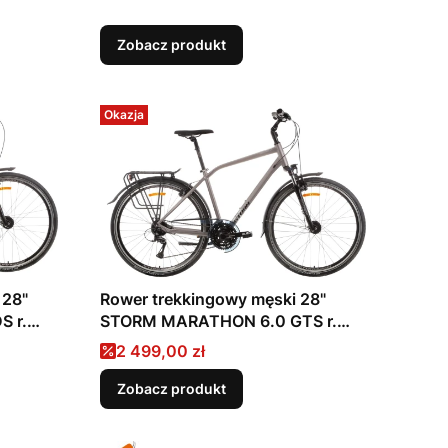
Zobacz produkt
Okazja
 28"
Rower trekkingowy męski 28"
 r.
STORM MARATHON 6.0 GTS r.
2026
Cena promocyjna
2 499,00 zł
Zobacz produkt