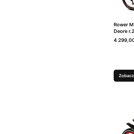
Rower 
Deore r.
Cena
4 299,00
Zobacz