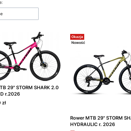
 produktów
e:
ne
Okazja
Nowość
TB 29" STORM SHARK 2.0
D r.2026
 zł
Rower MTB 29" STORM SH
HYDRAULIC r. 2026