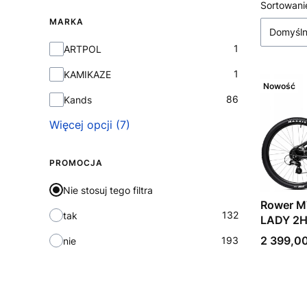
Lista
Sortowani
MARKA
Domyśl
Marka
1
ARTPOL
1
KAMIKAZE
Nowość
86
Kands
Więcej opcji (7)
PROMOCJA
Nie stosuj tego filtra
Rower M
132
tak
LADY 2H
Cena
2 399,00
193
nie