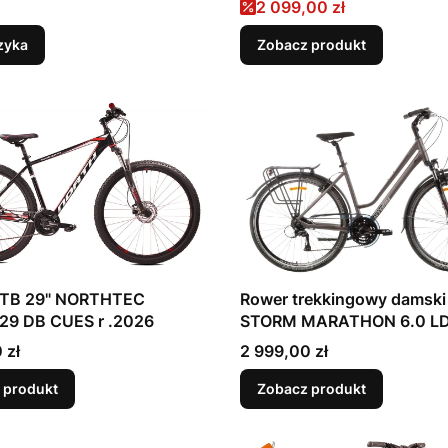
Cena promocyjna
2 099,00 zł
zyka
Zobacz produkt
TB 29" NORTHTEC
Rower trekkingowy damski
 29 DB CUES r .2026
STORM MARATHON 6.0 LDS
2026
Cena
 zł
2 999,00 zł
 produkt
Zobacz produkt