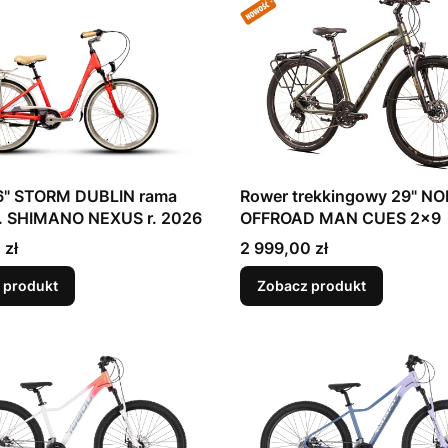
Rower trekkingowy 29" N
. SHIMANO NEXUS r. 2026
OFFROAD MAN CUES 2x9
Cena
 zł
2 999,00 zł
 produkt
Zobacz produkt