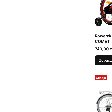
Rowerek
COMET
Cena
749,00 z
Zobacz
Okazja