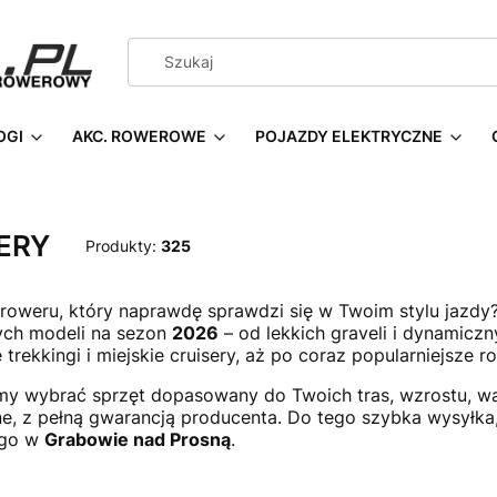
OGI
AKC. ROWEROWE
POJAZDY ELEKTRYCZNE
ERY
Produkty:
325
roweru, który naprawdę sprawdzi się w Twoim stylu jazd
ych modeli na sezon
2026
– od lekkich graveli i dynamic
trekkingi i miejskie cruisery, aż po coraz popularniejsze r
 wybrać sprzęt dopasowany do Twoich tras, wzrostu, wag
ne, z pełną gwarancją producenta. Do tego szybka wysyłk
ego w
Grabowie nad Prosną
.