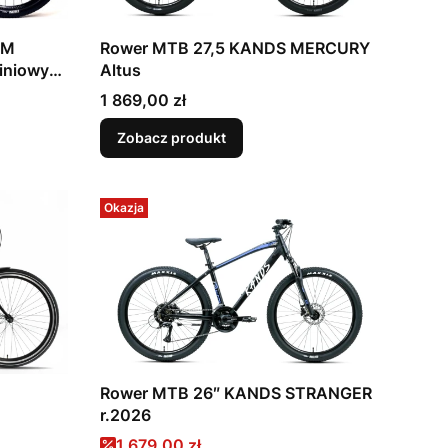
Rower MTB 27,5 KANDS MERCURY
RM
Altus
Cena
1 869,00 zł
Zobacz produkt
Okazja
Rower MTB 26″ KANDS STRANGER
r.2026
Cena promocyjna
1 679,00 zł