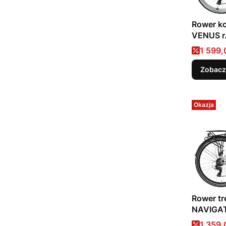
Rower k
VENUS r
Cena 
1 599,
Zobacz
Okazja
Rower t
NAVIGAT
Cena 
1 359,