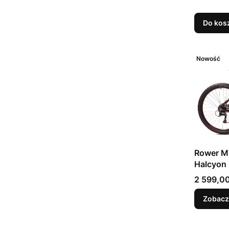
Do kos
Nowość
Rower M
Halcyon
Cena
2 599,00
Zobacz