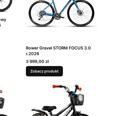
owy
26
Rower Gravel STORM FOCUS 3.0
r.2026
Cena
3 999,00 zł
Zobacz produkt