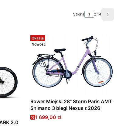
Strona
z 14
Następne pro
Okazja
Nowość
Rower Miejski 28" Storm Paris AMT
Shimano 3 biegi Nexus r.2026
Cena promocyjna
1 699,00 zł
ARK 2.0