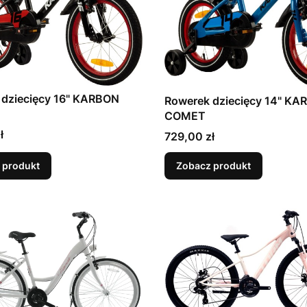
 dziecięcy 16" KARBON
Rowerek dziecięcy 14" K
COMET
ł
Cena
729,00 zł
 produkt
Zobacz produkt