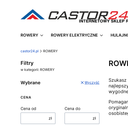
ROWERY
ROWERY ELEKTRYCZNE
HULAJN
castor24.pl
ROWERY
ROW
Filtry
w kategorii: ROWERY
Szukasz 
Wybrane
Wyczyść
najlepsz
wygodne 
CENA
Pomagamy
oryginal
Cena od
Cena do
osobist
zł
zł