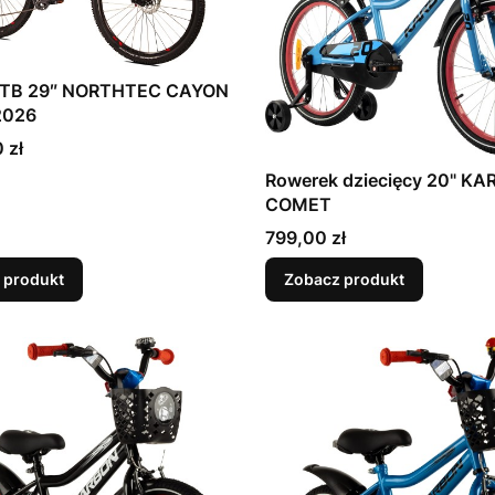
MTB 29″ NORTHTEC CAYON
2026
 zł
Rowerek dziecięcy 20" K
COMET
Cena
799,00 zł
 produkt
Zobacz produkt