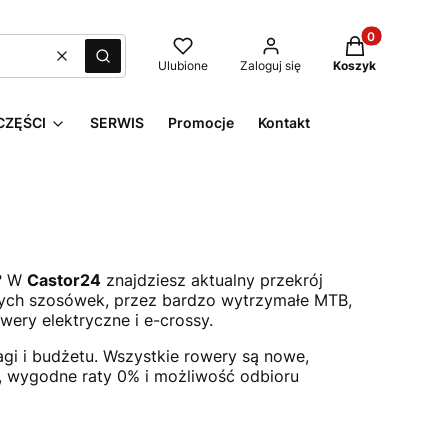
Produkty w kos
Wyczyść
Szukaj
Ulubione
Zaloguj się
Koszyk
CZĘŚCI
SERWIS
Promocje
Kontakt
y? W
Castor24
znajdziesz aktualny przekrój
znych szosówek, przez bardzo wytrzymałe MTB,
owery elektryczne i e-crossy.
i i budżetu. Wszystkie rowery są nowe,
a, wygodne raty 0% i możliwość odbioru