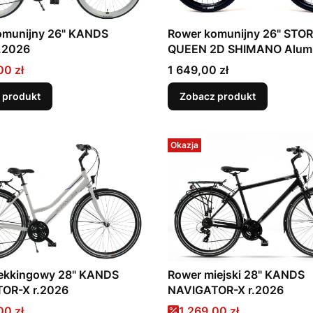
omunijny 26" KANDS
Rower komunijny 26" STO
.2026
QUEEN 2D SHIMANO Aluminiowy
r.2026
promocyjna
Cena
00 zł
1 649,00 zł
 produkt
Zobacz produkt
Okazja
rekkingowy 28" KANDS
Rower miejski 28" KANDS
OR-X r.2026
NAVIGATOR-X r.2026
promocyjna
Cena promocyjna
00 zł
1 269,00 zł