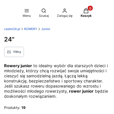
Produkty w koszy
Otwórz wyszukiwarkę
Menu
Szukaj
Zaloguj się
Koszyk
castor24.pl
ROWERY
Junior
24"
Filtry
Rowery junior
to idealny wybór dla starszych dzieci i
młodzieży, którzy chcą rozwijać swoje umiejętności i
cieszyć się samodzielną jazdą. Łączą lekką
konstrukcję, bezpieczeństwo i sportowy charakter.
Jeśli szukasz roweru dopasowanego do wzrostu i
możliwości młodego rowerzysty,
rower junior
będzie
doskonałym rozwiązaniem.
Produkty:
19