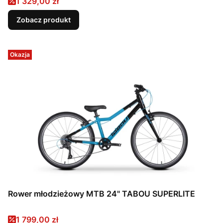
Cena promocyjna
1 329,00 zł
Zobacz produkt
Okazja
Rower młodzieżowy MTB 24" TABOU SUPERLITE
Cena promocyjna
1 799,00 zł