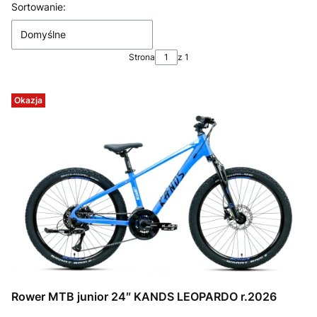
Lista produktów
Sortowanie:
Domyślne
Strona
z 1
Okazja
Rower MTB junior 24″ KANDS LEOPARDO r.2026