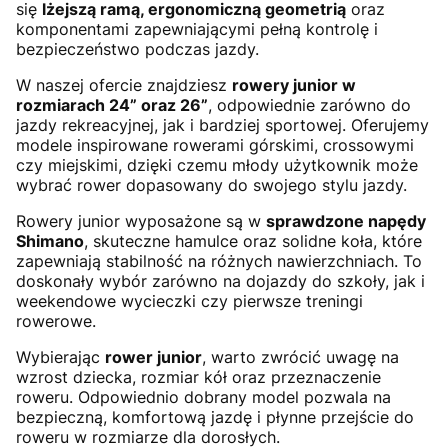
się
lżejszą ramą, ergonomiczną geometrią
oraz
komponentami zapewniającymi pełną kontrolę i
bezpieczeństwo podczas jazdy.
W naszej ofercie znajdziesz
rowery junior w
rozmiarach 24” oraz 26”
, odpowiednie zarówno do
jazdy rekreacyjnej, jak i bardziej sportowej. Oferujemy
modele inspirowane rowerami górskimi, crossowymi
czy miejskimi, dzięki czemu młody użytkownik może
wybrać rower dopasowany do swojego stylu jazdy.
Rowery junior wyposażone są w
sprawdzone napędy
Shimano
, skuteczne hamulce oraz solidne koła, które
zapewniają stabilność na różnych nawierzchniach. To
doskonały wybór zarówno na dojazdy do szkoły, jak i
weekendowe wycieczki czy pierwsze treningi
rowerowe.
Wybierając
rower junior
, warto zwrócić uwagę na
wzrost dziecka, rozmiar kół oraz przeznaczenie
roweru. Odpowiednio dobrany model pozwala na
bezpieczną, komfortową jazdę i płynne przejście do
roweru w rozmiarze dla dorosłych.